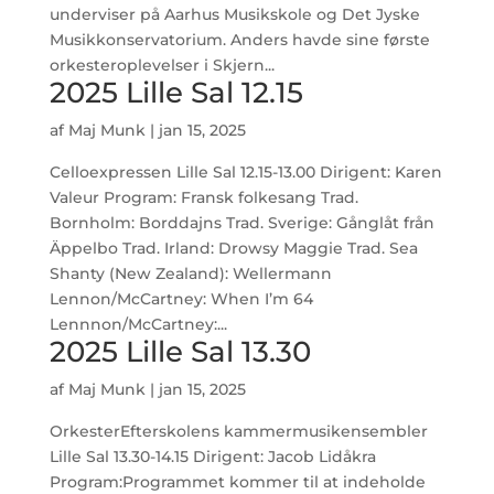
underviser på Aarhus Musikskole og Det Jyske
Musikkonservatorium. Anders havde sine første
orkesteroplevelser i Skjern...
2025 Lille Sal 12.15
af
Maj Munk
|
jan 15, 2025
Celloexpressen Lille Sal 12.15-13.00 Dirigent: Karen
Valeur Program: Fransk folkesang Trad.
Bornholm: Borddajns Trad. Sverige: Gånglåt från
Äppelbo Trad. Irland: Drowsy Maggie Trad. Sea
Shanty (New Zealand): Wellermann
Lennon/McCartney: When I’m 64
Lennnon/McCartney:...
2025 Lille Sal 13.30
af
Maj Munk
|
jan 15, 2025
OrkesterEfterskolens kammermusikensembler
Lille Sal 13.30-14.15 Dirigent: Jacob Lidåkra
Program:Programmet kommer til at indeholde