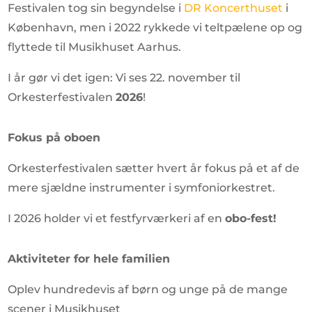
Festivalen tog sin begyndelse i
DR Koncerthuset
i
København, men i 2022 rykkede vi teltpælene op og
flyttede til Musikhuset Aarhus.
I år gør vi det igen: Vi ses 22. november til
Orkesterfestivalen
2026
!
Fokus på oboen
Orkesterfestivalen sætter hvert år fokus på et af de
mere sjældne instrumenter i symfoniorkestret.
I 2026 holder vi et festfyrværkeri af en
obo-fest!
Aktiviteter for hele familien
Oplev hundredevis af børn og unge på de mange
scener i Musikhuset