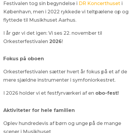
Festivalen tog sin begyndelse i
DR Koncerthuset
i
København, men i 2022 rykkede vi teltpælene op og
flyttede til Musikhuset Aarhus.
I år gør vi det igen: Vi ses 22. november til
Orkesterfestivalen
2026
!
Fokus på oboen
Orkesterfestivalen sætter hvert år fokus på et af de
mere sjældne instrumenter i symfoniorkestret.
I 2026 holder vi et festfyrværkeri af en
obo-fest!
Aktiviteter for hele familien
Oplev hundredevis af børn og unge på de mange
scener i Musikhuset